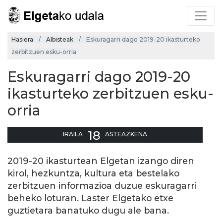
Hasiera
Albisteak
Eskuragarri dago 2019-20 ikasturteko
zerbitzuen esku-orria
Eskuragarri dago 2019-20
ikasturteko zerbitzuen esku-
orria
18
IRAILA
ASTEAZKENA
2019-20 ikasturtean Elgetan izango diren
kirol, hezkuntza, kultura eta bestelako
zerbitzuen informazioa duzue eskuragarri
beheko loturan. Laster Elgetako etxe
guztietara banatuko dugu ale bana.