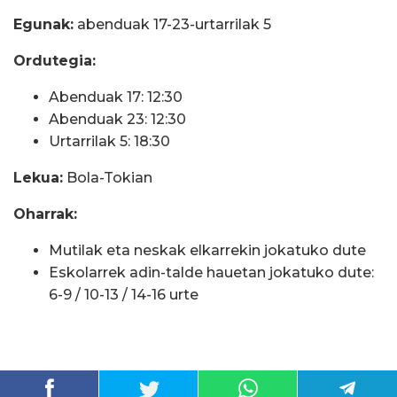
Egunak:
abenduak 17-23-urtarrilak 5
Ordutegia:
Abenduak 17: 12:30
Abenduak 23: 12:30
Urtarrilak 5: 18:30
Lekua:
Bola-Tokian
Oharrak:
Mutilak eta neskak elkarrekin jokatuko dute
Eskolarrek adin-talde hauetan jokatuko dute:
6-9 / 10-13 / 14-16 urte