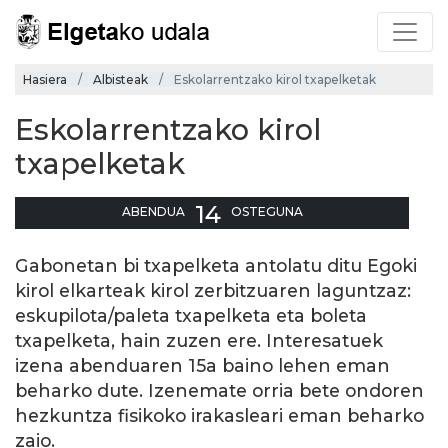
Hasiera
Albisteak
Eskolarrentzako kirol txapelketak
Eskolarrentzako kirol
txapelketak
14
ABENDUA
OSTEGUNA
Gabonetan bi txapelketa antolatu ditu Egoki
kirol elkarteak kirol zerbitzuaren laguntzaz:
eskupilota/paleta txapelketa eta boleta
txapelketa, hain zuzen ere. Interesatuek
izena abenduaren 15a baino lehen eman
beharko dute. Izenemate orria bete ondoren
hezkuntza fisikoko irakasleari eman beharko
zaio.