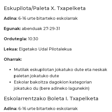
Eskupilota/Paleta X. Txapelketa
Adina:
6-16 urte bitarteko eskolarrak
Egunak:
abenduak 27-29-31
Ordutegia:
10:30
Lekua:
Elgetako Udal Pilotalekua
Oharrak:
Mutilak eskupilotan jokatuko dute eta neskak
paletan jokatuko dute
Eskolar bakoitza dagokion kategorian
jokatuko du (bere adineko lagunekin)
Eskolarrentzako Boleta I. Txapelketa
Adina:
6-16 urte bitarteko eskolarrak