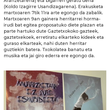
Aranzetarena) eta bigarren geratu dena
(Koldo Izagirre Usandizagarena). Erakusketa
martxoaren 7tik 11ra arte egongo da zabalik.
Martxoaren 9an gainera herritarrei horma-
irudi bat egitea proposatuko diete plazan eta
parte hartuko dute Gaztetxokoko gazteek,
gaztetxekoek, erretiratu elkarteko kideek eta
guraso elkarteak, nahi duten herritar
guztiekin batera. Txokolatea banatu eta
musika eta jai giro ederra ere egongo da.