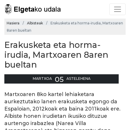
Hasiera
Albisteak
Erakusketa eta horma-irudia, Martxoaren
8aren bueltan
Erakusketa eta horma-
irudia, Martxoaren 8aren
bueltan
05
MARTXOA
ASTELEHENA
Martxoaren 8ko kartel lehiaketara
aurkeztutako lanen erakusketa egongo da
Espaloian, 2012koak eta baina 2011koak ere.
Albiste honen irudietan ikusiko dituzue
aurtengo irabazlea (Narea Villa