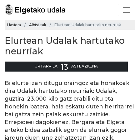
Hasiera
Albisteak
Elurtean Udalak hartutako neurriak
Elurtean Udalak hartutako
neurriak
13
URTARRILA
ASTEAZKENA
Bi elurte izan ditugu oraingoz eta honakoak
dira Udalak hartutako neurriak: Udalak,
guztira, 23.000 kilo gatz erabili ditu eta
honekin batera, hala eskatu duten herritarrei
bai gatza zein palak eskuratu zaizkie.
Errepideei dagokienez, Bergara eta Elgeta
arteko bidea zabalik egon da elurrak gogor
jardun duen une zehatzetan izan ezik.