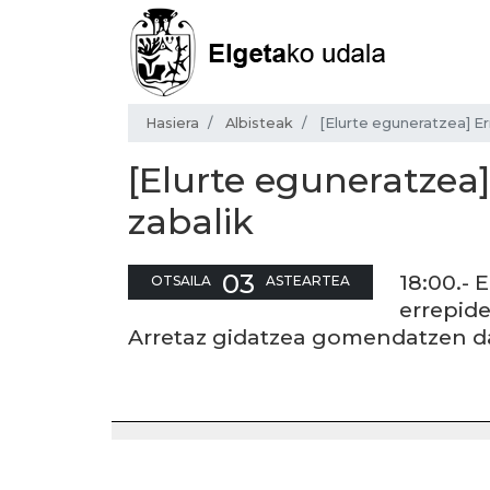
Hasiera
Albisteak
[Elurte eguneratzea] Er
[Elurte eguneratzea]
zabalik
03
18:00.- 
OTSAILA
ASTEARTEA
errepide
Arretaz gidatzea gomendatzen d