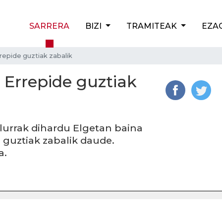
SARRERA
BIZI
TRAMITEAK
EZA
repide guztiak zabalik
 Errepide guztiak
Elurrak dihardu Elgetan baina
 guztiak zabalik daude.
a.