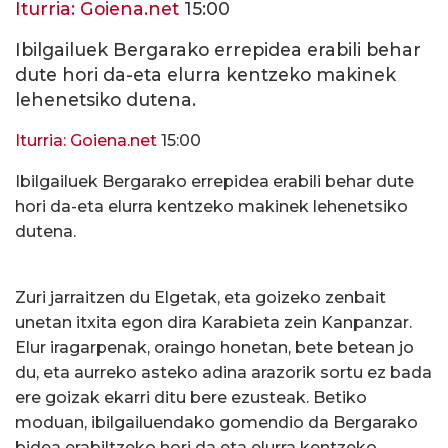
Iturria: Goiena.net
15:00
Ibilgailuek Bergarako errepidea erabili behar
dute hori da-eta elurra kentzeko makinek
lehenetsiko dutena.
Iturria: Goiena.net
15:00
Ibilgailuek Bergarako errepidea erabili behar dute
hori da-eta elurra kentzeko makinek lehenetsiko
dutena.
Zuri jarraitzen du Elgetak, eta goizeko zenbait
unetan itxita egon dira Karabieta zein Kanpanzar.
Elur iragarpenak, oraingo honetan, bete betean jo
du, eta aurreko asteko adina arazorik sortu ez bada
ere goizak ekarri ditu bere ezusteak. Betiko
moduan, ibilgailuendako gomendio da Bergarako
bidea erabiltzeko hori da eta elurra kentzeko