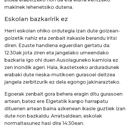
makinek lehenetsiko dutena.
Eskolan bazkaririk ez
Herri eskolan ohiko ordutegia izan dute goizean-
goizetik nahiz eta zenbait irakasle berandu iritsi
diren. Ezuste handiena eguerdian gertatu da:
12:30ak jota ziren eta jangelako umeendako
bazkaria igo ohi duen Ausolaguneko kamioia ez
zen inondik ageri. Hala, ikastetxeko arduradunek
erabaki dute neska-mutikoen gurasoei deitzea
jangela zerbitzurik ez dela egongo jakinarazteko.
Egoerak zenbait gora behera eragin ditu gurasoen
artean, batez ere Elgetatik kanpo harrapatu
dituenen artean baina azkenean ikasle guztiek izan
dute non bazkaldu. Arratsaldean, eskolak
normaltasunez hasi dira 14:30ean.