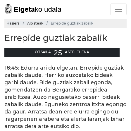
Hasiera
Albisteak
Errepide guztiak zabalik
Errepide guztiak zabalik
25
OTSAILA
ASTELEHENA
18:45: Edurra ari du elgetan. Errepide guztiak
zabalik daude. Herriko auzoetako bideak
garbi daude. Bide guztiak zabail egonda,
gomendatzen da Bergarako errepidea
erabiltzea. Auzo nagusietako baserri bideak
zabalik daude. Eguneko zentroa itxita egongo
da gaur. Arratsaldean ere elurra egingo du
iragarpenen arabera eta alerta laranjak bihar
arratsaldera arte eutsiko dio.