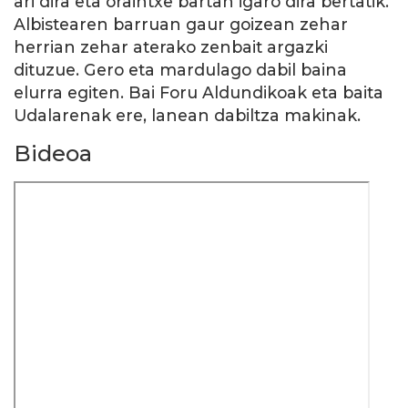
ari dira eta oraintxe bartan igaro dira bertatik.
Albistearen barruan gaur goizean zehar
herrian zehar aterako zenbait argazki
dituzue. Gero eta mardulago dabil baina
elurra egiten. Bai Foru Aldundikoak eta baita
Udalarenak ere, lanean dabiltza makinak.
Bideoa