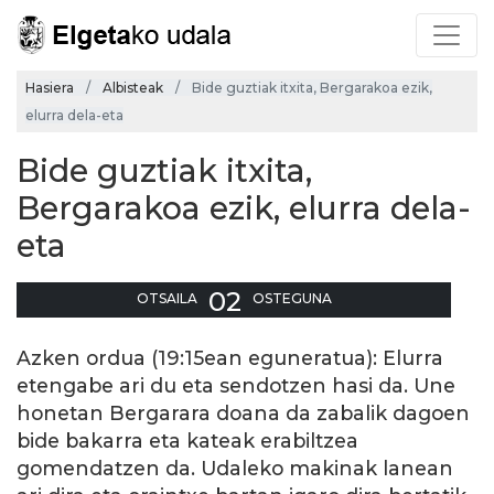
Hasiera
Albisteak
Bide guztiak itxita, Bergarakoa ezik,
elurra dela-eta
Bide guztiak itxita,
Bergarakoa ezik, elurra dela-
eta
02
OTSAILA
OSTEGUNA
Azken ordua (19:15ean eguneratua): Elurra
etengabe ari du eta sendotzen hasi da. Une
honetan Bergarara doana da zabalik dagoen
bide bakarra eta kateak erabiltzea
gomendatzen da. Udaleko makinak lanean