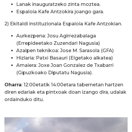
Lanak inauguratzeko zinta moztea.
Espaloia Kafe Antzokira joango gara.
2) Ekitaldi instituzionala Espaloia Kafe Antzokian.
Aurkezpena: Josu Agirrezabalaga
(Errepideetako Zuzendari Nagusia)
Azalpen teknikoa: Jose M. Sarasola (GFA)
Hizlaria: Patxi Basauri (Elgetako alkatea)
Amaiera: Joxe Joan Gonzalez de Txabarri
(Gipuzkoako Diputatu Nagusia).
Oharra
: 12:00etatik 14:00etara tabernetan hartzen
diren edariak eta pintxoak doan izango dira, udalak
ordainduko ditu.