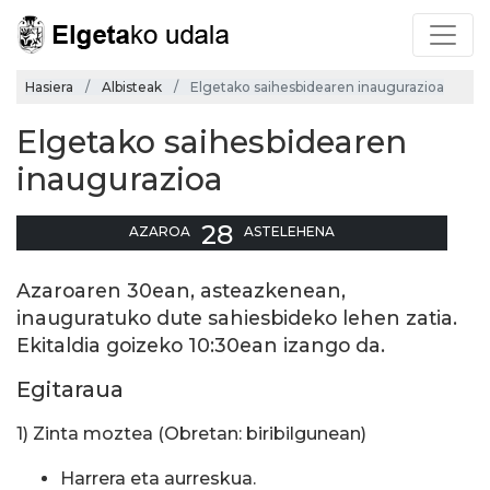
Hasiera
Albisteak
Elgetako saihesbidearen inaugurazioa
Elgetako saihesbidearen
inaugurazioa
28
AZAROA
ASTELEHENA
Azaroaren 30ean, asteazkenean,
inauguratuko dute sahiesbideko lehen zatia.
Ekitaldia goizeko 10:30ean izango da.
Egitaraua
1) Zinta moztea (Obretan: biribilgunean)
Harrera eta aurreskua.