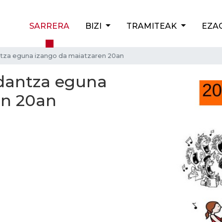
SARRERA
BIZI
TRAMITEAK
EZA
ntza eguna izango da maiatzaren 20an
 dantza eguna
en 20an