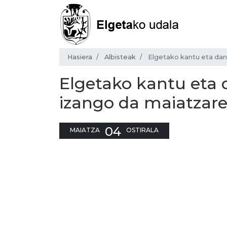
Hasiera
Albisteak
Elgetako kantu eta da
Elgetako kantu eta
izango da maiatzar
04
MAIATZA
OSTIRALA