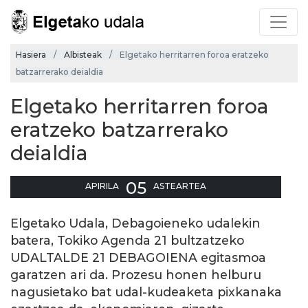
Hasiera
Albisteak
Elgetako herritarren foroa eratzeko
batzarrerako deialdia
Elgetako herritarren foroa
eratzeko batzarrerako
deialdia
05
APIRILA
ASTEARTEA
Elgetako Udala, Debagoieneko udalekin
batera, Tokiko Agenda 21 bultzatzeko
UDALTALDE 21 DEBAGOIENA egitasmoa
garatzen ari da. Prozesu honen helburu
nagusietako bat udal-kudeaketa pixkanaka