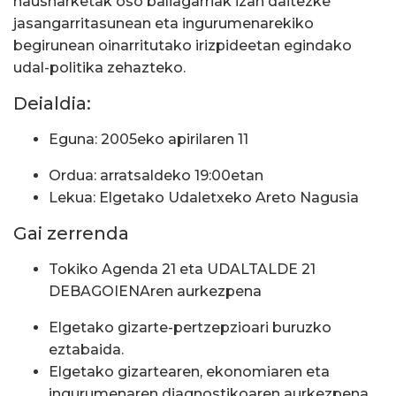
hausnarketak oso baliagarriak izan daitezke
jasangarritasunean eta ingurumenarekiko
begirunean oinarritutako irizpideetan egindako
udal-politika zehazteko.
Deialdia:
Eguna: 2005eko apirilaren 11
Ordua: arratsaldeko 19:00etan
Lekua: Elgetako Udaletxeko Areto Nagusia
Gai zerrenda
Tokiko Agenda 21 eta UDALTALDE 21
DEBAGOIENAren aurkezpena
Elgetako gizarte-pertzepzioari buruzko
eztabaida.
Elgetako gizartearen, ekonomiaren eta
ingurumenaren diagnostikoaren aurkezpena.