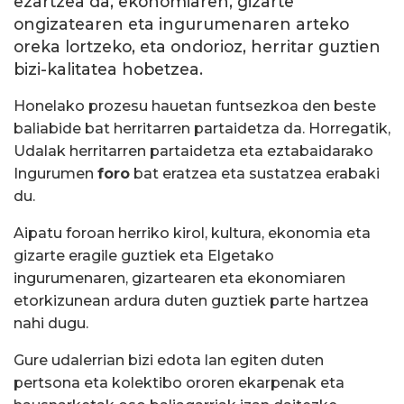
ezartzea da, ekonomiaren, gizarte
ongizatearen eta ingurumenaren arteko
oreka lortzeko, eta ondorioz, herritar guztien
bizi-kalitatea hobetzea.
Honelako prozesu hauetan funtsezkoa den beste
baliabide bat herritarren partaidetza da. Horregatik,
Udalak herritarren partaidetza eta eztabaidarako
Ingurumen
foro
bat eratzea eta sustatzea erabaki
du.
Aipatu foroan herriko kirol, kultura, ekonomia eta
gizarte eragile guztiek eta Elgetako
ingurumenaren, gizartearen eta ekonomiaren
etorkizunean ardura duten guztiek parte hartzea
nahi dugu.
Gure udalerrian bizi edota lan egiten duten
pertsona eta kolektibo ororen ekarpenak eta