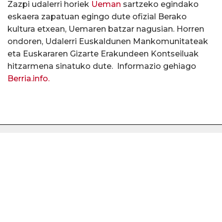
Zazpi udalerri horiek
Ueman
sartzeko egindako
eskaera zapatuan egingo dute ofizial Berako
kultura etxean, Uemaren batzar nagusian. Horren
ondoren, Udalerri Euskaldunen Mankomunitateak
eta Euskararen Gizarte Erakundeen Kontseiluak
hitzarmena sinatuko dute. Informazio gehiago
Berria.info.