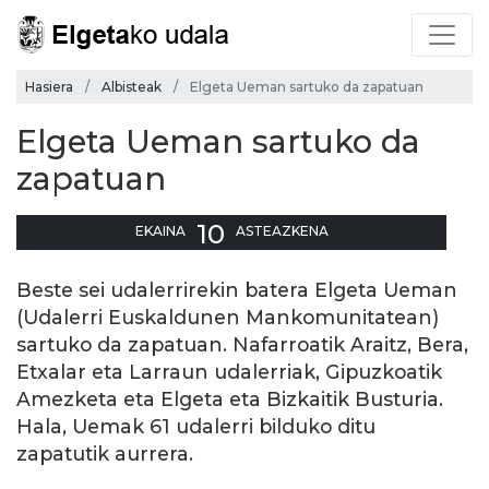
Hasiera
Albisteak
Elgeta Ueman sartuko da zapatuan
Elgeta Ueman sartuko da
zapatuan
10
EKAINA
ASTEAZKENA
Beste sei udalerrirekin batera Elgeta Ueman
(Udalerri Euskaldunen Mankomunitatean)
sartuko da zapatuan. Nafarroatik Araitz, Bera,
Etxalar eta Larraun udalerriak, Gipuzkoatik
Amezketa eta Elgeta eta Bizkaitik Busturia.
Hala, Uemak 61 udalerri bilduko ditu
zapatutik aurrera.