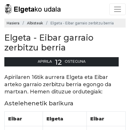
Hasiera
Albisteak
Elgeta - Eibar garraio zerbitzu berria
Elgeta - Eibar garraio
zerbitzu berria
12
APIRILA
OSTEGUNA
Apirilaren 16tik aurrera Elgeta eta Eibar
arteko garraio zerbitzu berria egongo da
martxan. Hemen dituzue ordutegiak:
Astelehenetik barikura
Eibar
Elgeta
Eibar