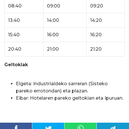
08:40
09:00
09:20
13:40
14:00
14:20
15:40
16:00
16:20
20:40
21:00
21:20
Geltokiak
Elgeta: Industrialdeko sarreran (Sisteko
pareko errotondan) eta plazan.
Eibar: Hotelaren pareko geltokian eta Ipuruan.