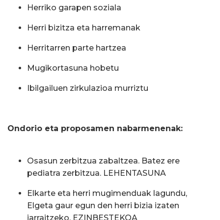
Herriko garapen soziala
Herri bizitza eta harremanak
Herritarren parte hartzea
Mugikortasuna hobetu
Ibilgailuen zirkulazioa murriztu
Ondorio eta proposamen nabarmenenak:
Osasun zerbitzua zabaltzea. Batez ere
pediatra zerbitzua. LEHENTASUNA
Elkarte eta herri mugimenduak lagundu,
Elgeta gaur egun den herri bizia izaten
jarraitzeko. EZINBESTEKOA