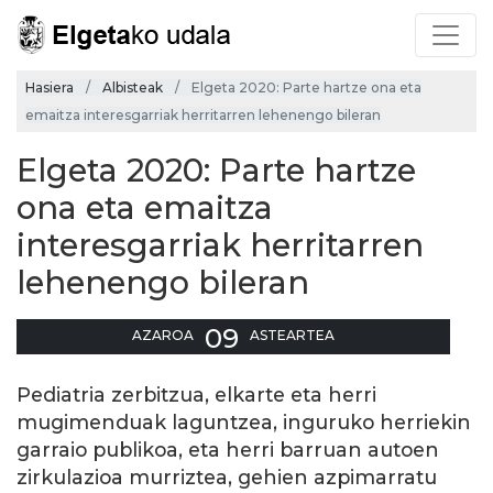
Hasiera
Albisteak
Elgeta 2020: Parte hartze ona eta
emaitza interesgarriak herritarren lehenengo bileran
Elgeta 2020: Parte hartze
ona eta emaitza
interesgarriak herritarren
lehenengo bileran
09
AZAROA
ASTEARTEA
Pediatria zerbitzua, elkarte eta herri
mugimenduak laguntzea, inguruko herriekin
garraio publikoa, eta herri barruan autoen
zirkulazioa murriztea, gehien azpimarratu