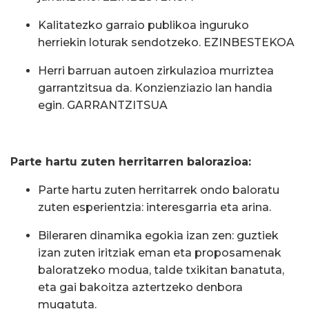
Kalitatezko garraio publikoa inguruko
herriekin loturak sendotzeko. EZINBESTEKOA
Herri barruan autoen zirkulazioa murriztea
garrantzitsua da. Konzienziazio lan handia
egin. GARRANTZITSUA
Parte hartu zuten herritarren balorazioa:
Parte hartu zuten herritarrek ondo baloratu
zuten esperientzia: interesgarria eta arina.
Bileraren dinamika egokia izan zen: guztiek
izan zuten iritziak eman eta proposamenak
baloratzeko modua, talde txikitan banatuta,
eta gai bakoitza aztertzeko denbora
mugatuta.