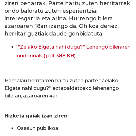
ziren beharrak. Parte hartu zuten herritarrek
ondo baloratu zuten esperientzia:
interesgarria eta arina. Hurrengo bilera
azaroaren 18an izango da. Ohikoa denez,
herritar guztiak daude gonbidatuta.
"Zelako Elgeta nahi dugu?" Lehengo bileraren
ondorioak (.pdf 388 KB)
Hamalau herritarren hartu zuten parte “Zelako
Elgeta nahi dugu?” eztabaidatzeko lehenengo
bileran, azaroaren 4an.
Hizketa gaiak izan ziren:
Osasun publikoa