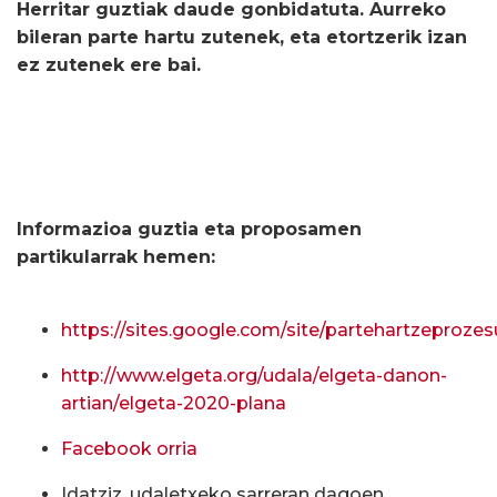
Herritar guztiak daude gonbidatuta. Aurreko
bileran parte hartu zutenek, eta etortzerik izan
ez zutenek ere bai.
Informazioa guztia eta proposamen
partikularrak hemen:
https://sites.google.com/site/partehartzeproz
http://www.elgeta.org/udala/elgeta-danon-
artian/elgeta-2020-plana
Facebook orria
Idatziz, udaletxeko sarreran dagoen