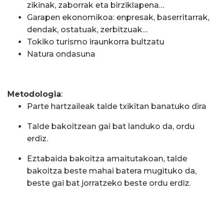
zikinak, zaborrak eta birziklapena…
Garapen ekonomikoa: enpresak, baserritarrak,
dendak, ostatuak, zerbitzuak…
Tokiko turismo iraunkorra bultzatu
Natura ondasuna
Metodologia
:
Parte hartzaileak talde txikitan banatuko dira
Talde bakoitzean gai bat landuko da, ordu
erdiz.
Eztabaida bakoitza amaitutakoan, talde
bakoitza beste mahai batera mugituko da,
beste gai bat jorratzeko beste ordu erdiz.