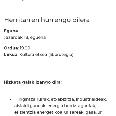
Herritarren hurrengo bilera
Eguna
: azaroak 18, eguena
Ordua
: 19.00
Lekua
: Kultura etxea (liburutegia)
Hizketa gaiak izango dira:
Hirigintza: lurrak, etxebizitza, industrialdeak,
aisialdi guneak, energia berriztagarriak,
efizientzia energetikoa, ur sareak, gasa, ur