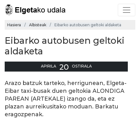
Hasiera
Albisteak
Eibarko autobusen geltoki aldaketa
Eibarko autobusen geltoki
aldaketa
20
APIRILA
OSTIRALA
Arazo batzuk tarteko, herrigunean, Elgeta-
Eibar taxi-busak duen geltokia ALONDIGA
PAREAN (ARTEKALE) izango da, eta ez
plazan aurreikusitako moduan. Barkatu
eragozpenak.