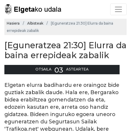
Hasiera
Albisteak
[Eguneratzea 21:30] Elurra da baina
errepideak zabalik
[Eguneratzea 21:30] Elurra da
baina errepideak zabalik
03
OTSAILA
ASTEARTEA
Elgetan elurra badihardu ere oraingoz bide
guztiak zabalik daude. Hala ere, Bergarako
bidea erabiltzea gomendatzen da eta,
edozein kasutan ere, arreta oso handiz
gidatzea. Bideen inguruko egoera uneoro
eguneratzen du Segurtasun Sailak
'Trafikoa.net' webgunean. Udalak, bere