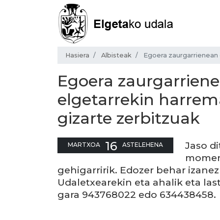
Hasiera
Albisteak
Egoera zaurgarrienean d
Egoera zaurgarrien
elgetarrekin harrema
gizarte zerbitzuak
16
Jaso d
MARTXOA
ASTELEHENA
moment
gehigarririk. Edozer behar izanez
Udaletxearekin eta ahalik eta las
gara 943768022 edo 634438458.