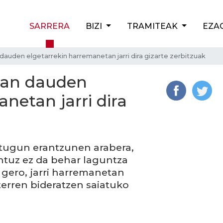
SARRERA
BIZI
TRAMITEAK
EZA
auden elgetarrekin harremanetan jarri dira gizarte zerbitzuak
ean dauden
netan jarri dira
itugun erantzunen arabera,
uz ez da behar laguntza
 gero, jarri harremanetan
terren bideratzen saiatuko