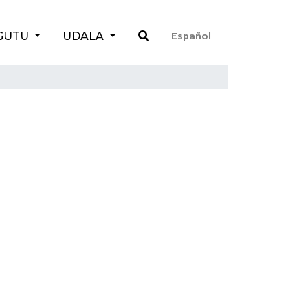
GUTU
UDALA
Español