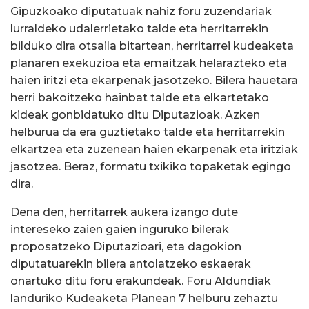
Gipuzkoako diputatuak nahiz foru zuzendariak
lurraldeko udalerrietako talde eta herritarrekin
bilduko dira otsaila bitartean, herritarrei kudeaketa
planaren exekuzioa eta emaitzak helarazteko eta
haien iritzi eta ekarpenak jasotzeko. Bilera hauetara
herri bakoitzeko hainbat talde eta elkartetako
kideak gonbidatuko ditu Diputazioak. Azken
helburua da era guztietako talde eta herritarrekin
elkartzea eta zuzenean haien ekarpenak eta iritziak
jasotzea. Beraz, formatu txikiko topaketak egingo
dira.
Dena den, herritarrek aukera izango dute
intereseko zaien gaien inguruko bilerak
proposatzeko Diputazioari, eta dagokion
diputatuarekin bilera antolatzeko eskaerak
onartuko ditu foru erakundeak. Foru Aldundiak
landuriko Kudeaketa Planean 7 helburu zehaztu