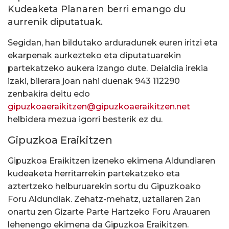
Kudeaketa Planaren berri emango du
aurrenik diputatuak.
Segidan, han bildutako arduradunek euren iritzi eta
ekarpenak aurkezteko eta diputatuarekin
partekatzeko aukera izango dute. Deialdia irekia
izaki, bilerara joan nahi duenak 943 112290
zenbakira deitu edo
gipuzkoaeraikitzen@gipuzkoaeraikitzen.net
helbidera mezua igorri besterik ez du.
Gipuzkoa Eraikitzen
Gipuzkoa Eraikitzen izeneko ekimena Aldundiaren
kudeaketa herritarrekin partekatzeko eta
aztertzeko helburuarekin sortu du Gipuzkoako
Foru Aldundiak. Zehatz-mehatz, uztailaren 2an
onartu zen Gizarte Parte Hartzeko Foru Arauaren
lehenengo ekimena da Gipuzkoa Eraikitzen.