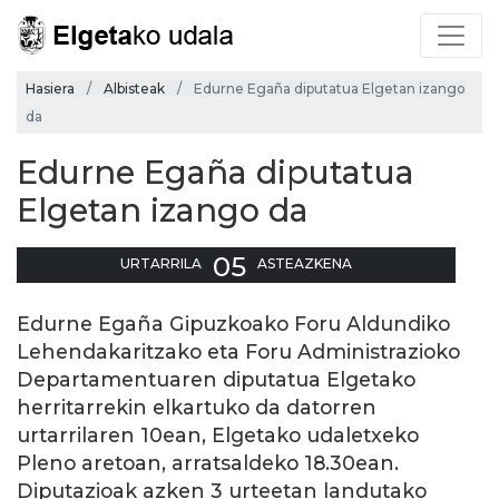
Hasiera
Albisteak
Edurne Egaña diputatua Elgetan izango
da
Edurne Egaña diputatua
Elgetan izango da
05
URTARRILA
ASTEAZKENA
Edurne Egaña Gipuzkoako Foru Aldundiko
Lehendakaritzako eta Foru Administrazioko
Departamentuaren diputatua Elgetako
herritarrekin elkartuko da datorren
urtarrilaren 10ean, Elgetako udaletxeko
Pleno aretoan, arratsaldeko 18.30ean.
Diputazioak azken 3 urteetan landutako