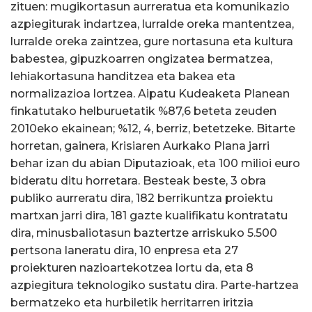
zituen: mugikortasun aurreratua eta komunikazio
azpiegiturak indartzea, lurralde oreka mantentzea,
lurralde oreka zaintzea, gure nortasuna eta kultura
babestea, gipuzkoarren ongizatea bermatzea,
lehiakortasuna handitzea eta bakea eta
normalizazioa lortzea. Aipatu Kudeaketa Planean
finkatutako helburuetatik %87,6 beteta zeuden
2010eko ekainean; %12, 4, berriz, betetzeke. Bitarte
horretan, gainera, Krisiaren Aurkako Plana jarri
behar izan du abian Diputazioak, eta 100 milioi euro
bideratu ditu horretara. Besteak beste, 3 obra
publiko aurreratu dira, 182 berrikuntza proiektu
martxan jarri dira, 181 gazte kualifikatu kontratatu
dira, minusbaliotasun baztertze arriskuko 5.500
pertsona laneratu dira, 10 enpresa eta 27
proiekturen nazioartekotzea lortu da, eta 8
azpiegitura teknologiko sustatu dira. Parte-hartzea
bermatzeko eta hurbiletik herritarren iritzia