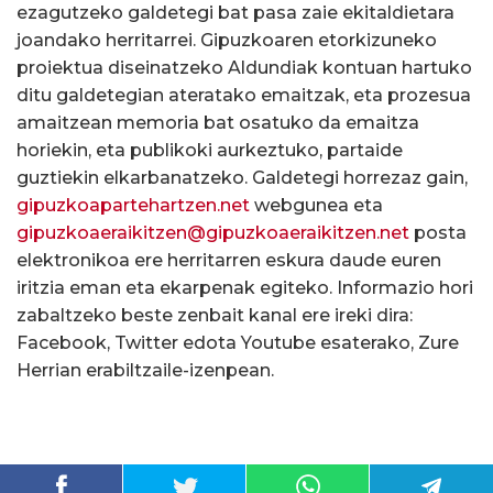
ezagutzeko galdetegi bat pasa zaie ekitaldietara
joandako herritarrei. Gipuzkoaren etorkizuneko
proiektua diseinatzeko Aldundiak kontuan hartuko
ditu galdetegian ateratako emaitzak, eta prozesua
amaitzean memoria bat osatuko da emaitza
horiekin, eta publikoki aurkeztuko, partaide
guztiekin elkarbanatzeko. Galdetegi horrezaz gain,
gipuzkoapartehartzen.net
webgunea eta
gipuzkoaeraikitzen@gipuzkoaeraikitzen.net
posta
elektronikoa ere herritarren eskura daude euren
iritzia eman eta ekarpenak egiteko. Informazio hori
zabaltzeko beste zenbait kanal ere ireki dira:
Facebook, Twitter edota Youtube esaterako, Zure
Herrian erabiltzaile-izenpean.