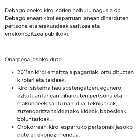
Debagoieneko kirol sarien helburu nagusia da
Debagoienean kirol esparruan lanean diharduten
pertsona eta erakundeak saritzea eta
errekonozitzea publikoki.
Onarpena jasoko dute:
2011an kirol emaitza aipagarriak lortu dituzten
kirolari eta taldeek.
Kirol sistema hau sostengatzen, egunero,
ezkutuan lanean diharduten pertsona eta
erakundeek saritu nahi dira: teknikariak,
zuzendaritza taldeetako kideak, babesleak,
boluntarioak,...
Orokorrean, kirol esparruko pertsonak jasoko
dute errekonozimendua.