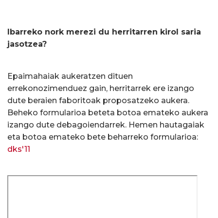
Ibarreko nork merezi du herritarren kirol saria
jasotzea?
Epaimahaiak aukeratzen dituen
errekonozimenduez gain, herritarrek ere izango
dute beraien faboritoak proposatzeko aukera.
Beheko formularioa beteta botoa emateko aukera
izango dute debagoiendarrek. Hemen hautagaiak
eta botoa emateko bete beharreko formularioa:
dks'11