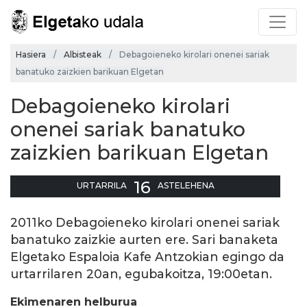
Hasiera
Albisteak
Debagoieneko kirolari onenei sariak
banatuko zaizkien barikuan Elgetan
Debagoieneko kirolari
onenei sariak banatuko
zaizkien barikuan Elgetan
16
URTARRILA
ASTELEHENA
2011ko Debagoieneko kirolari onenei sariak
banatuko zaizkie aurten ere. Sari banaketa
Elgetako Espaloia Kafe Antzokian egingo da
urtarrilaren 20an, egubakoitza, 19:00etan.
Ekimenaren helburua