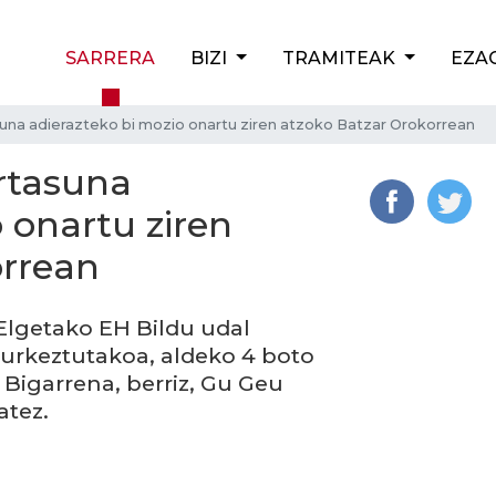
SARRERA
BIZI
TRAMITEAK
EZA
suna adierazteko bi mozio onartu ziren atzoko Batzar Orokorrean
rtasuna
 onartu ziren
orrean
Elgetako EH Bildu udal
aurkeztutakoa, aldeko 4 boto
 Bigarrena, berriz, Gu Geu
atez.