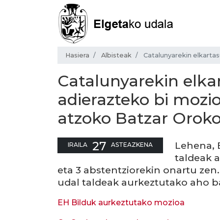
Hasiera
Albisteak
Catalunyarekin elkarta
Catalunyarekin elka
adierazteko bi mozio
atzoko Batzar Orok
27
Lehena, 
IRAILA
ASTEAZKENA
taldeak 
eta 3 abstentziorekin onartu zen.
udal taldeak aurkeztutako aho b
EH Bilduk aurkeztutako mozioa