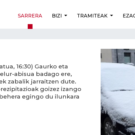
SARRERA
BIZI
TRAMITEAK
EZA
tua, 16:30) Gaurko eta
 elur-abisua badago ere,
k zabalik jarraitzen dute.
rezipitazioak goizez izango
 behera egingo du ilunkara