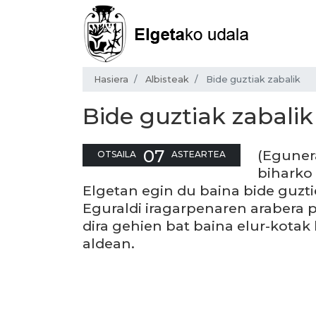
Hasiera
Albisteak
Bide guztiak zabalik
Bide guztiak zabalik
07
(Egunera
OTSAILA
ASTEARTEA
biharko
Elgetan egin du baina bide guztie
Eguraldi iragarpenaren arabera p
dira gehien bat baina elur-kotak
aldean.