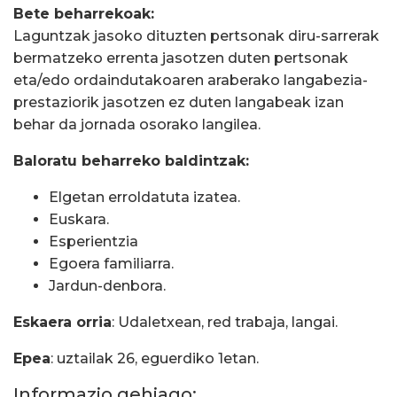
Bete beharrekoak:
Laguntzak jasoko dituzten pertsonak diru-sarrerak
bermatzeko errenta jasotzen duten pertsonak
eta/edo ordaindutakoaren araberako langabezia-
prestaziorik jasotzen ez duten langabeak izan
behar da jornada osorako langilea.
Baloratu beharreko baldintzak:
Elgetan erroldatuta izatea.
Euskara.
Esperientzia
Egoera familiarra.
Jardun-denbora.
Eskaera orria
: Udaletxean, red trabaja, langai.
Epea
: uztailak 26, eguerdiko 1etan.
Informazio gehiago: