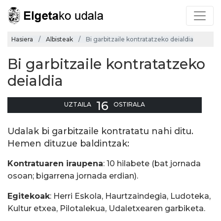
Hasiera
Albisteak
Bi garbitzaile kontratatzeko deialdia
Bi garbitzaile kontratatzeko
deialdia
16
UZTAILA
OSTIRALA
Udalak bi garbitzaile kontratatu nahi ditu.
Hemen dituzue baldintzak:
Kontratuaren iraupena
: 10 hilabete (bat jornada
osoan; bigarrena jornada erdian).
Egitekoak
: Herri Eskola, Haurtzaindegia, Ludoteka,
Kultur etxea, Pilotalekua, Udaletxearen garbiketa.