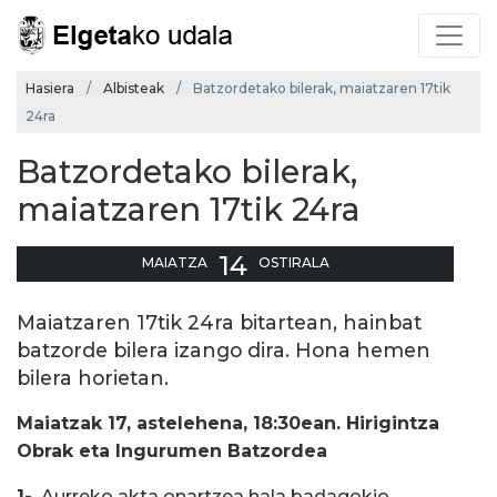
Hasiera
Albisteak
Batzordetako bilerak, maiatzaren 17tik
24ra
Batzordetako bilerak,
maiatzaren 17tik 24ra
14
MAIATZA
OSTIRALA
Maiatzaren 17tik 24ra bitartean, hainbat
batzorde bilera izango dira. Hona hemen
bilera horietan.
Maiatzak 17, astelehena, 18:30ean. Hirigintza
Obrak eta Ingurumen Batzordea
1-.
Aurreko akta onartzea hala badagokio.