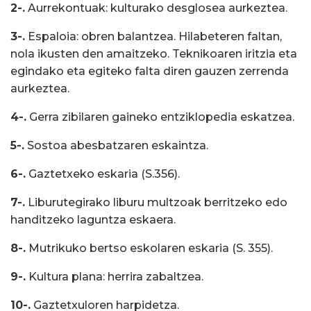
2-.
Aurrekontuak: kulturako desglosea aurkeztea.
3-.
Espaloia: obren balantzea. Hilabeteren faltan,
nola ikusten den amaitzeko. Teknikoaren iritzia eta
egindako eta egiteko falta diren gauzen zerrenda
aurkeztea.
4-.
Gerra zibilaren gaineko entziklopedia eskatzea.
5-.
Sostoa abesbatzaren eskaintza.
6-.
Gaztetxeko eskaria (S.356).
7-.
Liburutegirako liburu multzoak berritzeko edo
handitzeko laguntza eskaera.
8-.
Mutrikuko bertso eskolaren eskaria (S. 355).
9-.
Kultura plana: herrira zabaltzea.
10-.
Gaztetxuloren harpidetza.