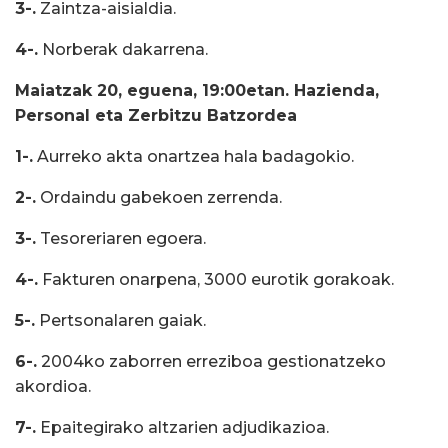
3-.
Zaintza-aisialdia.
4-.
Norberak dakarrena.
Maiatzak 20, eguena, 19:00etan. Hazienda,
Personal eta Zerbitzu Batzordea
1-.
Aurreko akta onartzea hala badagokio.
2-.
Ordaindu gabekoen zerrenda.
3-.
Tesoreriaren egoera.
4-.
Fakturen onarpena, 3000 eurotik gorakoak.
5-.
Pertsonalaren gaiak.
6-.
2004ko zaborren erreziboa gestionatzeko
akordioa.
7-.
Epaitegirako altzarien adjudikazioa.