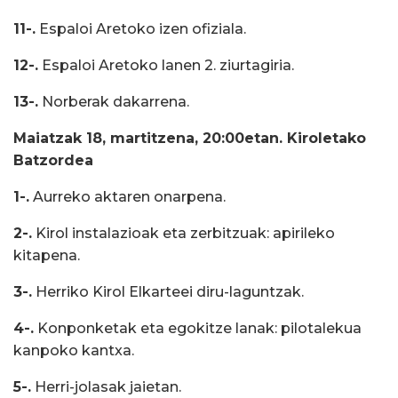
11-.
Espaloi Aretoko izen ofiziala.
12-.
Espaloi Aretoko lanen 2. ziurtagiria.
13-.
Norberak dakarrena.
Maiatzak 18, martitzena, 20:00etan. Kiroletako
Batzordea
1-.
Aurreko aktaren onarpena.
2-.
Kirol instalazioak eta zerbitzuak: apirileko
kitapena.
3-.
Herriko Kirol Elkarteei diru-laguntzak.
4-.
Konponketak eta egokitze lanak: pilotalekua 
kanpoko kantxa.
5-.
Herri-jolasak jaietan.