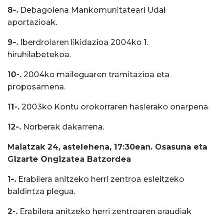
8-.
Debagoiena Mankomunitateari Udal
aportazioak.
9-.
Iberdrolaren likidazioa 2004ko 1.
hiruhilabetekoa.
10-.
2004ko maileguaren tramitazioa eta
proposamena.
11-.
2003ko Kontu orokorraren hasierako onarpena.
12-.
Norberak dakarrena.
Maiatzak 24, astelehena, 17:30ean. Osasuna eta
Gizarte Ongizatea Batzordea
1-.
Erabilera anitzeko herri zentroa esleitzeko
baldintza plegua.
2-.
Erabilera anitzeko herri zentroaren araudiak