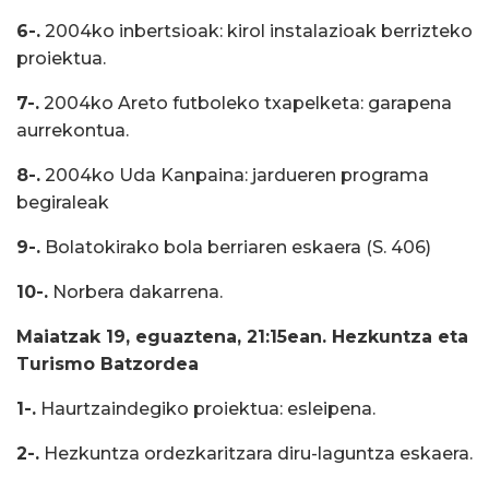
6-.
2004ko inbertsioak: kirol instalazioak berrizteko
proiektua.
7-.
2004ko Areto futboleko txapelketa: garapena 
aurrekontua.
8-.
2004ko Uda Kanpaina: jardueren programa 
begiraleak
9-.
Bolatokirako bola berriaren eskaera (S. 406)
10-.
Norbera dakarrena.
Maiatzak 19, eguaztena, 21:15ean. Hezkuntza eta
Turismo Batzordea
1-.
Haurtzaindegiko proiektua: esleipena.
2-.
Hezkuntza ordezkaritzara diru-laguntza eskaera.