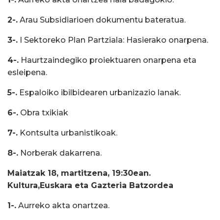
2-.
Arau Subsidiarioen dokumentu bateratua.
3-.
I Sektoreko Plan Partziala: Hasierako onarpena.
4-.
Haurtzaindegiko proiektuaren onarpena eta
esleipena.
5-.
Espaloiko ibilbidearen urbanizazio lanak.
6-.
Obra txikiak
7-.
Kontsulta urbanistikoak.
8-.
Norberak dakarrena.
Maiatzak 18, martitzena, 19:30ean.
Kultura,Euskara eta Gazteria Batzordea
1-.
Aurreko akta onartzea.