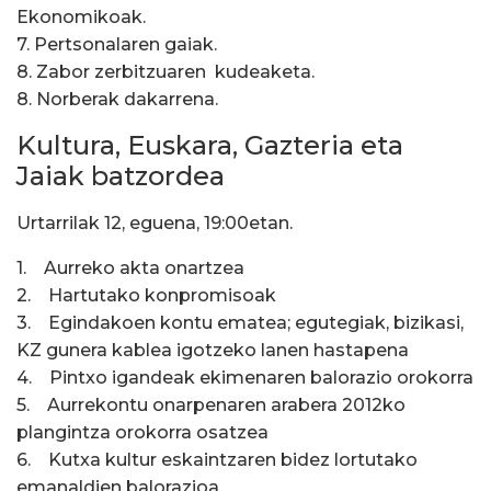
Ekonomikoak.
7. Pertsonalaren gaiak.
8. Zabor zerbitzuaren kudeaketa.
8. Norberak dakarrena.
Kultura, Euskara, Gazteria eta
Jaiak batzordea
Urtarrilak 12, eguena, 19:00etan.
1. Aurreko akta onartzea
2. Hartutako konpromisoak
3. Egindakoen kontu ematea; egutegiak, bizikasi,
KZ gunera kablea igotzeko lanen hastapena
4. Pintxo igandeak ekimenaren balorazio orokorra
5. Aurrekontu onarpenaren arabera 2012ko
plangintza orokorra osatzea
6. Kutxa kultur eskaintzaren bidez lortutako
emanaldien balorazioa