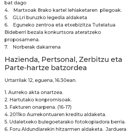
bat dago
4. Martxoak 8rako kartel lehiaketaren pliegoak.
5. GLLri buruzko legedia aldaketa
6. Eguneko zentroa eta etxebizitza Tutelatua
Bideberri bezala konkurtsora ateratzeko
proposamena.
7. Norberak dakarrena
Hazienda, Pertsonal, Zerbitzu eta
Parte-hartze batzordea
Urtarrilak 12, eguena, 16:30ean.
1. Aurreko akta onartzea.
2. Hartutako konpromisoak.
3. Fakturen onarpena. (16-17)
4. 2011ko Aurrekontuaren kreditu aldaketa.
5. Udaletxeko bulegoetarako fotokopiadora berria.
6. Foru Aldundiarekin hitzarmen aldaketa. Jarduera