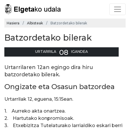
Hasiera
Albisteak
Batzordetako bilerak
Batzordetako bilerak
08
URTARRILA
IGANDEA
Urtarrilaren 12an egingo dira hiru
batzordetako bilerak.
Ongizate eta Osasun batzordea
Urtarrilak 12, eguena, 15:15ean.
1. Aurreko akta onartzea.
2. Hartutako konpromisoak.
3. Etxebizitza Tutelaturako larrialdiko eskari berri