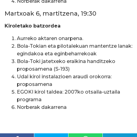
Norberak dakarrena
Martxoak 6, martitzena, 19:30
Kiroletako batzordea
Aurreko aktaren onarpena.
Bola-Tokian eta pilotalekuan mantentze lanak:
egindakoa eta eginbeharrekoak
Bola-Toki jatetxeko eraikina handitzeko
proposamena (S-193)
Udal kirol instalazioen araudi orokorra:
proposamena
EGOKI kirol taldea: 2007ko otsaila-uztaila
programa
Norberak dakarrena