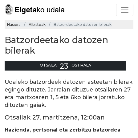
Hasiera
Albisteak
Batzordeetako datozen bilerak
Batzordeetako datozen
bilerak
23
OTSAILA
OSTIRALA
Udaleko batzordeek datozen asteetan bilerak
egingo dituzte. Jarraian dituzue otsailaren 27
eta martxoaren 1, 5 eta 6ko bilera jorratuko
dituzten gaiak.
Otsailak 27, martitzena, 12:00an
Hazienda, pertsonal eta zerbitzu batzordea