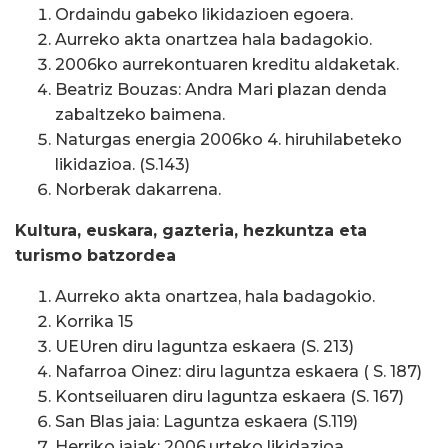
Ordaindu gabeko likidazioen egoera.
Aurreko akta onartzea hala badagokio.
2006ko aurrekontuaren kreditu aldaketak.
Beatriz Bouzas: Andra Mari plazan denda
zabaltzeko baimena.
Naturgas energia 2006ko 4. hiruhilabeteko
likidazioa. (S.143)
Norberak dakarrena.
Kultura, euskara, gazteria, hezkuntza eta
turismo batzordea
Aurreko akta onartzea, hala badagokio.
Korrika 15
UEUren diru laguntza eskaera (S. 213)
Nafarroa Oinez: diru laguntza eskaera ( S. 187)
Kontseiluaren diru laguntza eskaera (S. 167)
San Blas jaia: Laguntza eskaera (S.119)
Herriko jaiak: 2006.urteko likidazioa.