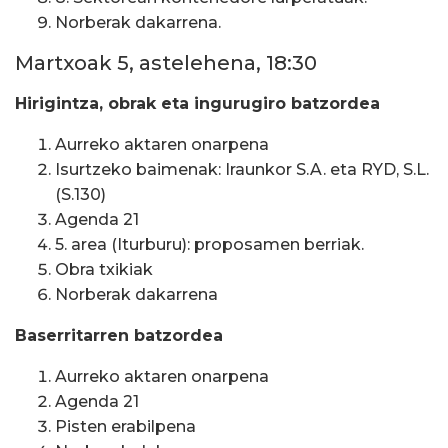
Norberak dakarrena.
Martxoak 5, astelehena, 18:30
Hirigintza, obrak eta ingurugiro batzordea
Aurreko aktaren onarpena
Isurtzeko baimenak: Iraunkor S.A. eta RYD, S.L.
(S.130)
Agenda 21
5. area (Iturburu): proposamen berriak.
Obra txikiak
Norberak dakarrena
Baserritarren batzordea
Aurreko aktaren onarpena
Agenda 21
Pisten erabilpena