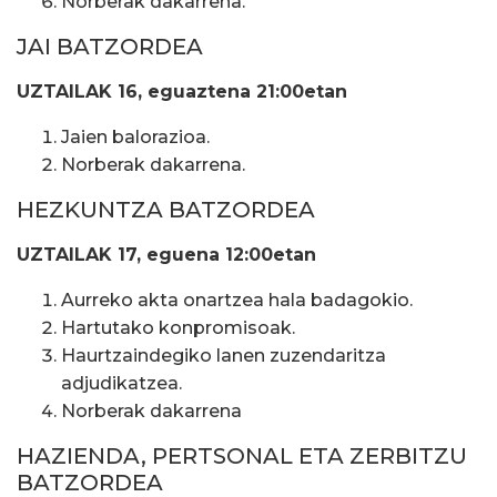
Norberak dakarrena.
JAI BATZORDEA
UZTAILAK 16, eguaztena 21:00etan
Jaien balorazioa.
Norberak dakarrena.
HEZKUNTZA BATZORDEA
UZTAILAK 17, eguena 12:00etan
Aurreko akta onartzea hala badagokio.
Hartutako konpromisoak.
Haurtzaindegiko lanen zuzendaritza
adjudikatzea.
Norberak dakarrena
HAZIENDA, PERTSONAL ETA ZERBITZU
BATZORDEA