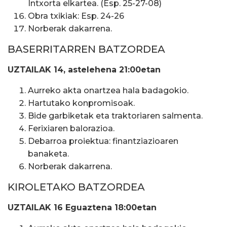
Intxorta elkartea. (Esp. 25-27-08)
Obra txikiak: Esp. 24-26
Norberak dakarrena.
BASERRITARREN BATZORDEA
UZTAILAK 14, astelehena 21:00etan
Aurreko akta onartzea hala badagokio.
Hartutako konpromisoak.
Bide garbiketak eta traktoriaren salmenta.
Ferixiaren balorazioa.
Debarroa proiektua: finantziazioaren
banaketa.
Norberak dakarrena.
KIROLETAKO BATZORDEA
UZTAILAK 16 Eguaztena 18:00etan