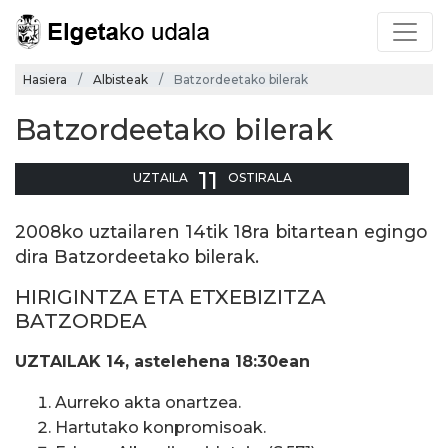
Hasiera
Albisteak
Batzordeetako bilerak
Batzordeetako bilerak
11
UZTAILA
OSTIRALA
2008ko uztailaren 14tik 18ra bitartean egingo
dira Batzordeetako bilerak.
HIRIGINTZA ETA ETXEBIZITZA
BATZORDEA
UZTAILAK 14, astelehena 18:30ean
Aurreko akta onartzea.
Hartutako konpromisoak.