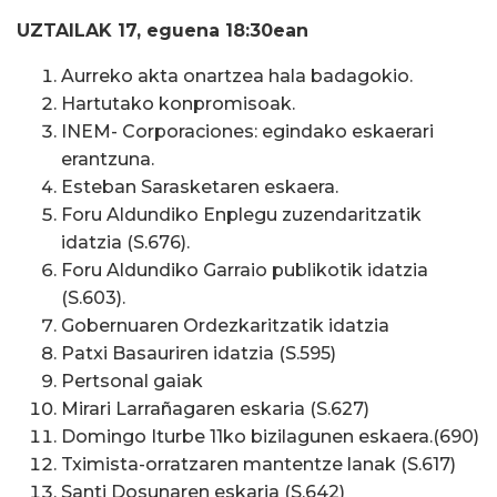
UZTAILAK 17, eguena 18:30ean
Aurreko akta onartzea hala badagokio.
Hartutako konpromisoak.
INEM- Corporaciones: egindako eskaerari
erantzuna.
Esteban Sarasketaren eskaera.
Foru Aldundiko Enplegu zuzendaritzatik
idatzia (S.676).
Foru Aldundiko Garraio publikotik idatzia
(S.603).
Gobernuaren Ordezkaritzatik idatzia
Patxi Basauriren idatzia (S.595)
Pertsonal gaiak
Mirari Larrañagaren eskaria (S.627)
Domingo Iturbe 11ko bizilagunen eskaera.(690)
Tximista-orratzaren mantentze lanak (S.617)
Santi Dosunaren eskaria (S.642)