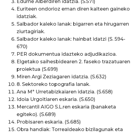
Edurne Alberdiren idatzia. (S.571)
Euriteen ondorioz eman diren kalteen gaineko
idatziak.
Salbador kaleko lanak: bigarren eta hirugarren
ziurtagiriak.
Salbador kaleko lanak: hainbat idatzi (S. 594-
670)
PER dokumentua idazteko adjudikazioa.
Elgetako saihesbidearen 2. faseko trazatuaren
proiektua (S.699)
Miren Argi Zeziagaren idatzia. (S.632)
8. Sektoreko topografia lanak.
Ana Mª Urretabizkaiaren idatzia. (S.658)
Idoia Urgoitiaren eskaria. (S.650)
Mercantil AIGO S.L.ren eskaria (banaketa
egiteko). (S.689)
Probisaren eskaria. (S.685)
Obra handiak: Torrealdeako bizilagunak eta