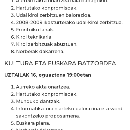
Aurreko akta onartzea hala badagokio.
Hartutako konpromisoak.
Udal kirol zerbitzuen balorazioa.
2008-2009 ikasturterako udal-kirol zerbitzua.
Frontoiko lanak.
Kirol teknikaria.
Kirol zerbitzuak abuztuan.
Norberak dakarrena.
KULTURA ETA EUSKARA BATZORDEA
UZTAILAK 16, eguaztena 19:00etan
Aurreko akta onartzea.
Hartutako konpromisoak.
Munduko dantzak.
Informatika: orain arteko balorazioa eta word
sakontzeko proposamena.
Euskara plana.