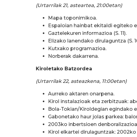
(Urtarrilak 21, asteartea, 21:00etan)
Mapa toponimikoa.
Espaloian hainbat ekitaldi egiteko 
Gaztelekuren informazioa (S. 11).
Elizako lanendako dirulaguntza (S. 1
Kutxako programazioa.
Norberak dakarrena.
Kiroletako Batzordea
(Urtarrilak 22, asteazkena, 11:00etan)
Aurreko aktaren onarpena.
Kirol instalazioak eta zerbitzuak: 
Bola-Tokian/Kiroldegian egindako e
Gabonetako haur jolas parkea: balor
2003ko inbertsioen denboralizazio
Kirol elkartei dirulaguntzak: 2002ko