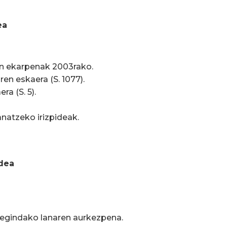
ea
n ekarpenak 2003rako.
ren eskaera (S. 1077).
ra (S. 5).
anatzeko irizpideak.
rdea
k egindako lanaren aurkezpena.