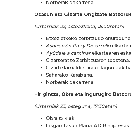
Norberak dakarrena.
Osasun eta Gizarte Ongizate Batzord
(Urtarrilak 22, asteazkena, 15:00retan)
Etxez etxeko zerbitzuko onuradune
Asociación Paz y Desarrollo
elkartea
Ayúdale a caminar
elkartearen eskae
Gizarteratze Zerbitzuaren txostena.
Gizarte larrialdietarako laguntzak b
Saharako Karabana.
Norberak dakarrena.
Hirigintza, Obra eta Ingurugiro Batzo
(Urtarrilak 23, osteguna, 17:30etan)
Obra txikiak.
Irisgarritasun Plana: ADIR enpresa