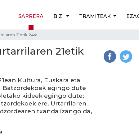
SARRERA
BIZI
TRAMITEAK
EZA
rilaren 21etik 24ra
rtarrilaren 21etik
21ean Kultura, Euskara eta
a Batzordekoek egingo dute
roletako kideek egingo dute;
zordekoek ere. Urtarrilaren
atzordearen txanda izango da,
a