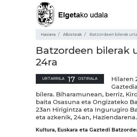
Hasiera
Albisteak
Batzordeen bilerak urtar
Batzordeen bilerak u
24ra
17
Hilaren 
URTARRILA
OSTIRALA
Gaztedi
bilera. Biharamunean, berriz, Ki
baita Osasuna eta Ongizateko Bat
23an Hirigintza eta Ingurugiro B
eta azkenik, 24an, Haziendarena.
Kultura, Euskara eta Gaztedi Batzorde