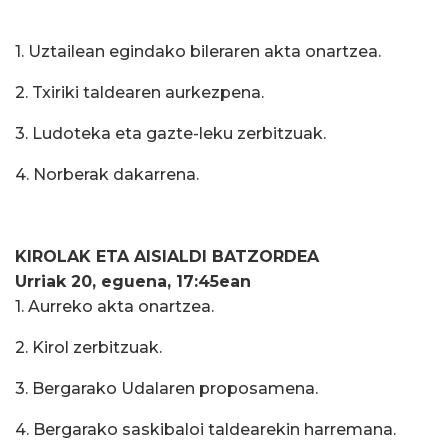
1. Uztailean egindako bileraren akta onartzea.
2. Txiriki taldearen aurkezpena.
3. Ludoteka eta gazte-leku zerbitzuak.
4. Norberak dakarrena.
KIROLAK ETA AISIALDI BATZORDEA
Urriak 20, eguena, 17:45ean
1. Aurreko akta onartzea.
2. Kirol zerbitzuak.
3. Bergarako Udalaren proposamena.
4. Bergarako saskibaloi taldearekin harremana.