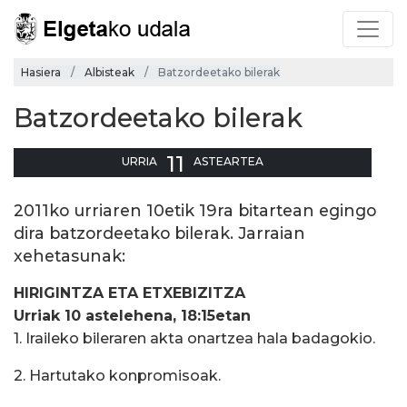
Hasiera
Albisteak
Batzordeetako bilerak
Batzordeetako bilerak
11
URRIA
ASTEARTEA
2011ko urriaren 10etik 19ra bitartean egingo
dira batzordeetako bilerak. Jarraian
xehetasunak:
HIRIGINTZA ETA ETXEBIZITZA
Urriak 10 astelehena, 18:15etan
1. Iraileko bileraren akta onartzea hala badagokio.
2. Hartutako konpromisoak.