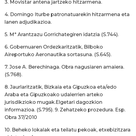
3. Movistar antena jartzeko hitzarmena.
4. Domingo Iturbe patronatuarekin hitzarmena eta
lanen adjudikazioa.
5. Mª Arantzazu Gorrichategiren idatzia (S.744).
6. Gobernuaren Ordezkaritzatik, Bilboko
Aireportuko Aeronautika sortasuna. (S.645).
7. Jose A. Berechinaga. Obra nagusiaren amaiera.
(S.768).
8. Jaurlaritzatik, Bizkaia eta Gipuzkoa eta/edo
Araba eta Gipuzkoako udalerrien arteko
jurisdikzioko mugak.Elgetari dagozkion
informazioa. (S.795). 9. Zehatzeko prozedura. Esp.
Obra 37/2010
10. Beheko lokalak eta teilatu pekoak, etxebizitzara