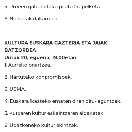
5. Umeen gabonetako pilota txapelketa.
6. Norberak dakarrena.
KULTURA EUSKARA GAZTERIA ETA JAIAK
BATZORDEA.
Urriak 20, eguena, 19:00etan
1. Aurreko onartzea.
2. Hartutako konpromisoak.
3. UEMA.
4. Euskara ikasteko ematen diren diru-laguntzak.
5. Kutxaren kultur eskaintzaren aldaketak.
6. Udazkeneko kultur ekintzak.