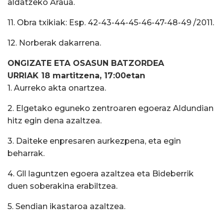
aldatzeko Araua.
11. Obra txikiak: Esp. 42-43-44-45-46-47-48-49 /2011.
12. Norberak dakarrena.
ONGIZATE ETA OSASUN BATZORDEA
URRIAK 18 martitzena, 17:00etan
1. Aurreko akta onartzea.
2. Elgetako eguneko zentroaren egoeraz Aldundian
hitz egin dena azaltzea.
3. Daiteke enpresaren aurkezpena, eta egin
beharrak.
4. Gll laguntzen egoera azaltzea eta Bideberrik
duen soberakina erabiltzea.
5. Sendian ikastaroa azaltzea.