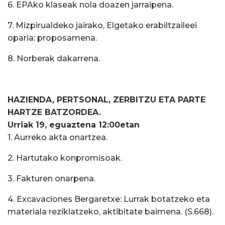
6. EPAko klaseak nola doazen jarraipena.
7. Mizpirualdeko jairako, Elgetako erabiltzaileei
oparia: proposamena.
8. Norberak dakarrena.
HAZIENDA, PERTSONAL, ZERBITZU ETA PARTE
HARTZE BATZORDEA.
Urriak 19, eguaztena 12:00etan
1. Aurreko akta onartzea.
2. Hartutako konpromisoak.
3. Fakturen onarpena.
4. Excavaciones Bergaretxe: Lurrak botatzeko eta
materiala reziklatzeko, aktibitate baimena. (S.668).