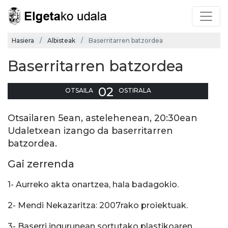
Hasiera
Albisteak
Baserritarren batzordea
Baserritarren batzordea
02
OTSAILA
OSTIRALA
Otsailaren 5ean, astelehenean, 20:30ean
Udaletxean izango da baserritarren
batzordea.
Gai zerrenda
1- Aurreko akta onartzea, hala badagokio.
2- Mendi Nekazaritza: 2007rako proiektuak.
3- Baserri ingurunean sortutako plastikoaren