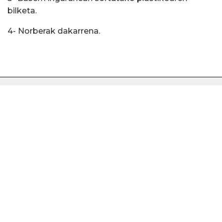
bilketa.
4- Norberak dakarrena.