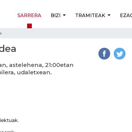
SARRERA
BIZI
TRAMITEAK
EZA
a
rdea
an, astelehena, 21:00etan
ilera, udaletxean.
iektuak.