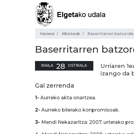
Hasiera
Albisteak
Baserritarren batzorde
Baserritarren batzo
28
Urriaren 1e
IRAILA
OSTIRALA
izango da b
Gai zerrenda
1-
Aurreko akta onartzea.
2-
Aurreko bilerako konpromisoak.
3-
Mendi Nekazaritza: 2007. urterako pro