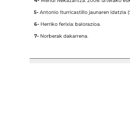
4-
Mendi Nekazaritza: 2008. urterako es
5-
Antonio Iturricastillo jaunaren idatzia (S
6-
Herriko ferixia: balorazioa.
7-
Norberak dakarrena.