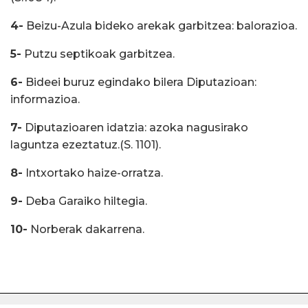
4-
Beizu-Azula bideko arekak garbitzea: balorazioa.
5-
Putzu septikoak garbitzea.
6-
Bideei buruz egindako bilera Diputazioan:
informazioa.
7-
Diputazioaren idatzia: azoka nagusirako
laguntza ezeztatuz.(S. 1101).
8-
Intxortako haize-orratza.
9-
Deba Garaiko hiltegia.
10-
Norberak dakarrena.