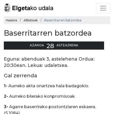
Hasiera
Albisteak
Baserritarren batzordea
Baserritarren batzordea
28
AZAROA
ASTEAZKENA
Eguna: abenduak 3, astelehena Ordua:
20:30ean. Lekua: udaletxea.
Gai zerrenda
1-
Aurreko akta onartzea hala badagokio.
2-
Aurreko bilerako konpromisoak.
3-
Agarre baserrirako postontziaren eskaera.
(S.1084).