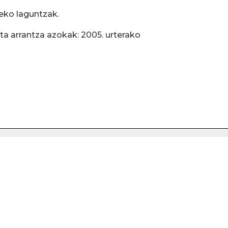
eko laguntzak.
ta arrantza azokak: 2005. urterako