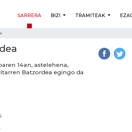
SARRERA
BIZI
TRAMITEAK
EZA
a
rdea
oaren 14an, astelehena,
ritarren Batzordea egingo da
:
.