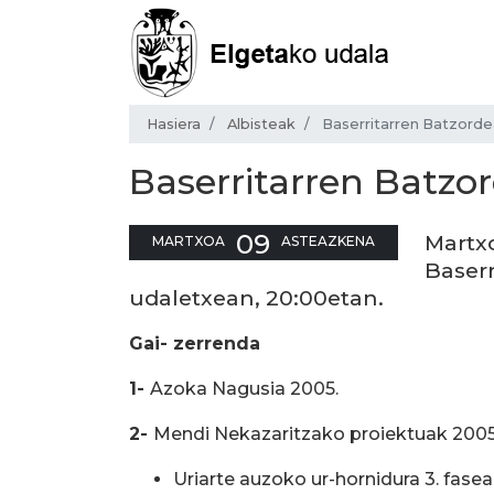
Hasiera
Albisteak
Baserritarren Batzorde
Baserritarren Batzo
09
Martx
MARTXOA
ASTEAZKENA
Baser
udaletxean, 20:00etan.
Gai- zerrenda
1-
Azoka Nagusia 2005.
2-
Mendi Nekazaritzako proiektuak 2005
Uriarte auzoko ur-hornidura 3. fasea