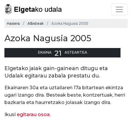
Hasiera
Albisteak
Azoka Nagusia 2005
Azoka Nagusia 2005
21
EKAINA
ASTEARTEA
Elgetako jaiak gain-gainean ditugu eta
Udalak egitarau zabala prestatu du.
Ekainaren 30a eta uztailaren 17a bitartean ekintza
ugari izango dira. Besteak beste, kontzertuak, herri
bazkaria eta haurretzako jolasak izango dira.
Ikusi
egitarau osoa.