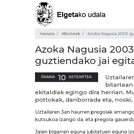
Hasiera
Albisteak
Azoka Nagusia 2003: gu
Azoka Nagusia 2003
guztiendako jai egit
10
Uztailare
EKAINA
ASTEARTEA
bitartean
ekitaldiak egingo dira herrian. M
pottokak, danborrada eta, noski,
Uztailaren 3an haurren pregoiak emango d
kutsukoa izango da, eta pregoia gauerdi
Jaien bigarren eguna jubilatuen eguna iz