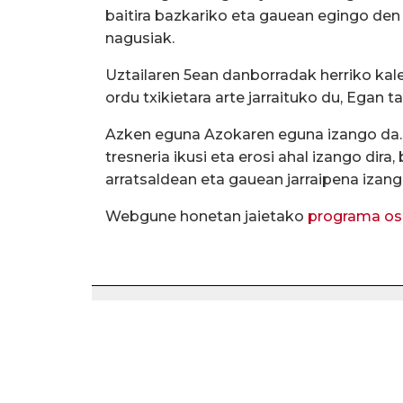
baitira bazkariko eta gauean egingo den
nagusiak.
Uztailaren 5ean danborradak herriko kal
ordu txikietara arte jarraituko du, Egan t
Azken eguna Azokaren eguna izango da. B
tresneria ikusi eta erosi ahal izango dira,
arratsaldean eta gauean jarraipena izang
Webgune honetan jaietako
programa o