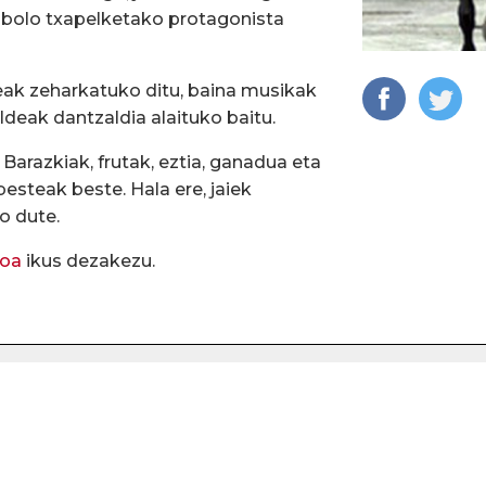
 bolo txapelketako protagonista
eak zeharkatuko ditu, baina musikak
aldeak dantzaldia alaituko baitu.
arazkiak, frutak, eztia, ganadua eta
 besteak beste. Hala ere, jaiek
o dute.
soa
ikus dezakezu.