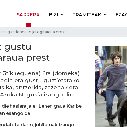
SARRERA
BIZI
TRAMITEAK
EZA
stu guztiendako jai egitaraua prest
: gustu
araua prest
n 3tik (eguena) 6ra (domeka)
 adin eta gustu guztietarako
usika, antzerkia, zezenak eta
 Azoka Nagusia izango dira.
ie hasiera jaiei. Lehen gaua Karibe
an esango da.
endatuta dago, jubilatuak izango