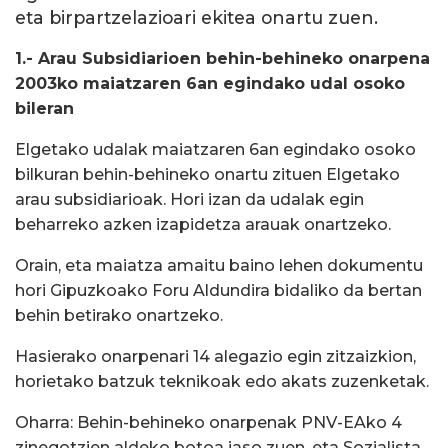
eta birpartzelazioari ekitea onartu zuen.
1.- Arau Subsidiarioen behin-behineko onarpena
2003ko maiatzaren 6an egindako udal osoko
bileran
Elgetako udalak maiatzaren 6an egindako osoko
bilkuran behin-behineko onartu zituen Elgetako
arau subsidiarioak. Hori izan da udalak egin
beharreko azken izapidetza arauak onartzeko.
Orain, eta maiatza amaitu baino lehen dokumentu
hori Gipuzkoako Foru Aldundira bidaliko da bertan
behin betirako onartzeko.
Hasierako onarpenari 14 alegazio egin zitzaizkion,
horietako batzuk teknikoak edo akats zuzenketak.
Oharra: Behin-behineko onarpenak PNV-EAko 4
zinegotzien aldeko botoa jaso zuen, eta Sozialista