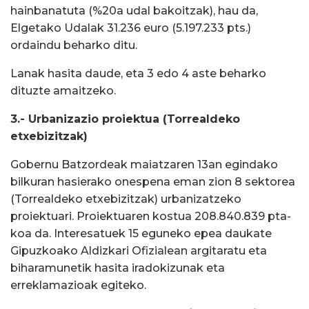
hainbanatuta (%20a udal bakoitzak), hau da,
Elgetako Udalak 31.236 euro (5.197.233 pts.)
ordaindu beharko ditu.
Lanak hasita daude, eta 3 edo 4 aste beharko
dituzte amaitzeko.
3.- Urbanizazio proiektua (Torrealdeko
etxebizitzak)
Gobernu Batzordeak maiatzaren 13an egindako
bilkuran hasierako onespena eman zion 8 sektorea
(Torrealdeko etxebizitzak) urbanizatzeko
proiektuari. Proiektuaren kostua 208.840.839 pta-
koa da. Interesatuek 15 eguneko epea daukate
Gipuzkoako Aldizkari Ofizialean argitaratu eta
biharamunetik hasita iradokizunak eta
erreklamazioak egiteko.