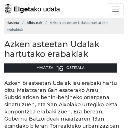
Hasiera
Albisteak
Azken asteetan Udalak hartutako
erabakiak
Azken asteetan Udalak
hartutako erabakiak
16
MAIATZA
OSTIRALA
Azken bi asteetan Udalak lau erabaki hartu
ditu. Maiatzaren 6an esaterako Arau
Subsidiarioen behin-behineko onarpena
sinatu zuen, eta 9an Aixolako urtegiko pista
konpontzea erabaki zuen. Era berean,
Gobernu Batzordeak maiatzaren 13an
egindako bileran Torrealdeko urbanizazioari