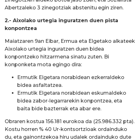
Abertzaleko 3 zinegotziak abstenitu egin ziren.
2.- Aixolako urtegia inguratzen duen pista
konpontzea
Maiatzaren 9an Eibar, Ermua eta Elgetako alkateek
Aixolako urtegia inguratzen duen bidea
konpontzeko hitzarmena sinatu zuten. Bi
konponketa mota egingo dira:
Ermutik Elgetara norabidean ezkerraldeko
bidea asfaltatzea.
Ermutik Elgetara norabidean eskumaldeko
bidea zabor-legarrarekin konpontzea, eta
baita bide bazterrak eta abar ere.
Obraren kostua 156.181 eurokoa da (25.986.332 pta).
Kostu horren % 40 Ur-kontsortzioak ordainduko
du, eta gainontzekoa hiru udalek ordainduko dute