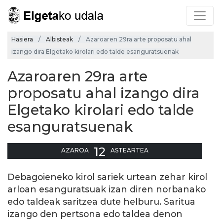
Hasiera
Albisteak
Azaroaren 29ra arte proposatu ahal
izango dira Elgetako kirolari edo talde esanguratsuenak
Azaroaren 29ra arte
proposatu ahal izango dira
Elgetako kirolari edo talde
esanguratsuenak
12
AZAROA
ASTEARTEA
Debagoieneko kirol sariek urtean zehar kirol
arloan esanguratsuak izan diren norbanako
edo taldeak saritzea dute helburu. Saritua
izango den pertsona edo taldea denon