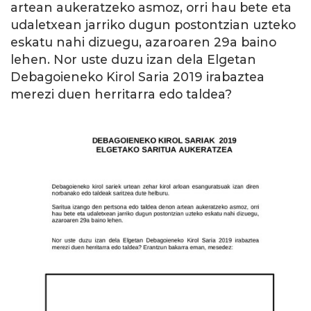
artean aukeratzeko asmoz, orri hau bete eta
udaletxean jarriko dugun postontzian uzteko
eskatu nahi dizuegu, azaroaren 29a baino
lehen. Nor uste duzu izan dela Elgetan
Debagoieneko Kirol Saria 2019 irabaztea
merezi duen herritarra edo taldea?