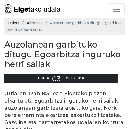
Hasiera
Albisteak
Auzolanean garbituko ditugu Egoarbitza
inguruko herri sailak
Auzolanean garbituko
ditugu Egoarbitza inguruko
herri sailak
03
URRIA
OSTEGUNA
Urriaren 12an 8:30ean Elgetako plazan
elkartu eta Egoarbitza inguruko herri sailak
auzolanean garbitzera abiatuko gara. Nork
bere erreminta ekartzea eskertuko litzateke.
Gasolina eta hamarretakoa udalaren kontura