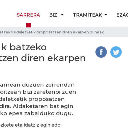
SARRERA
BIZI
TRAMITEAK
EZA
batzeko udaletxetik proposatzen diren ekarpen guneak
ak batzeko
tzen diren ekarpen
barnean duzuen zerrendan
koitzean bizi zaretenoi zuen
aletxetik proposatzen
ira. Aldaketaren bat egin
teko epea zabalduko dugu.
ezkete eta idatziz egin edo