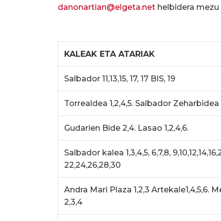
danonartian@elgeta.net
helbidera mezu b
KALEAK ETA ATARIAK
Salbador 11,13,15, 17, 17 BIS, 19
Torrealdea 1,2,4,5. Salbador Zeharbidea 1
Gudarien Bide 2,4. Lasao 1,2,4,6.
Salbador kalea 1,3,4,5, 6,7,8, 9,10,12,14,16,
22,24,26,28,30
Andra Mari Plaza 1,2,3 Artekale1,4,5,6. M
2,3,4