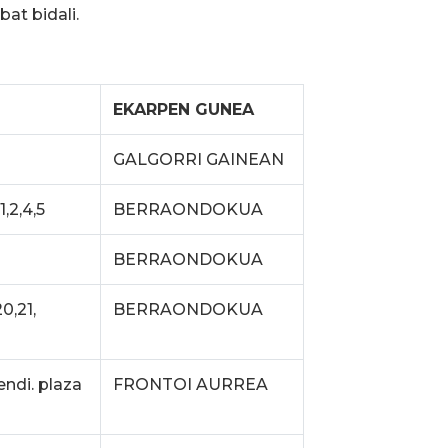
at bidali.
EKARPEN GUNEA
GALGORRI GAINEAN
,2,4,5
BERRAONDOKUA
BERRAONDOKUA
20,21,
BERRAONDOKUA
endi. plaza
FRONTOI AURREA