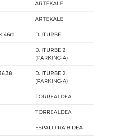
ARTEKALE
ARTEKALE
k 46ra.
D. ITURBE
D. ITURBE 2
(PARKING-A)
36,38
D. ITURBE 2
(PARKING-A)
TORREALDEA
TORREALDEA
ESPALOIRA BIDEA