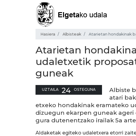
Hasiera
Albisteak
Atarietan hondakinak 
Atarietan hondakin
udaletxetik proposa
guneak
24
Albiste 
UZTAILA
OSTEGUNA
atari ba
etxeko hondakinak eramateko ud
dizuegun ekarpen guneak ageri d
gura dutenentzako irailak 5a ar
Aldaketak egiteko udaletxera etorri zait