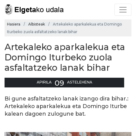
Hasiera
Albisteak
Artekaleko aparkalekua eta Domingo
Iturbeko zuola asfaltatzeko lanak bihar
Artekaleko aparkalekua eta
Domingo Iturbeko zuola
asfaltatzeko lanak bihar
09
APIRILA
ASTELEHENA
Bi gune asfaltatzeko lanak izango dira bihar.:
Artekaleko aparkalekua eta Domingo Iturbe
kalean dagoen zulogune bat.