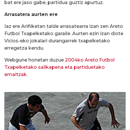
bat ere jaso gabe, partidua guztiz apurtuz.
Arrasatera aurten ere
Iaz ere Ariñiketan talde arrasatearra izan zen Areto
Futbol Txapelketako garaile. Aurten ezin izan diote
Vicios-eko jokalari durangarrek txapelketako
erregetza kendu.
Webgune honetan duzue
2004ko Areto Futbol
Txapelketako sailkapena eta partiduetako
emaitzak.