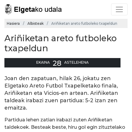
Hasiera
Albisteak
Ariñiketan areto futboleko txapeldun
Ariñiketan areto futboleko
txapeldun
28
EKAINA
ASTELEHENA
Joan den zapatuan, hilak 26, jokatu zen
Elgetako Areto Futbol Txapelketako finala,
Ariñiketan eta Vicios-en artean. Ariñiketan
taldeak irabazi zuen partidua: 5-2 izan zen
emaitza.
Partidua lehen zatian irabazi zuten Ariñiketan
taldekoek. Besteak beste, hiru gol egin zituztelako