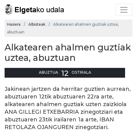
Hasiera
Albisteak
Alkatearen ahalmen guztiak uztea,
abuztuan
Alkatearen ahalmen guztiak
uztea, abuztuan
12
ABUZTUA
OSTIRALA
Jakinean jartzen da herritar guztien aurrean,
abuztuaren 12tik abuztuaren 22ra arte,
alkatearen ahalmen guztiak uzten zaizkiola
ANA GILLEGI ETXEBARRIA zinegotziari eta
abuztuaren 23tik irailaren 1a arte, IBAN
RETOLAZA OJANGUREN zinegotziari.