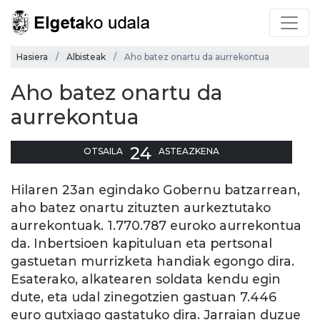
Hasiera
Albisteak
Aho batez onartu da aurrekontua
Aho batez onartu da
aurrekontua
24
OTSAILA
ASTEAZKENA
Hilaren 23an egindako Gobernu batzarrean,
aho batez onartu zituzten aurkeztutako
aurrekontuak. 1.770.787 euroko aurrekontua
da. Inbertsioen kapituluan eta pertsonal
gastuetan murrizketa handiak egongo dira.
Esaterako, alkatearen soldata kendu egin
dute, eta udal zinegotzien gastuan 7.446
euro gutxiago gastatuko dira. Jarraian duzue