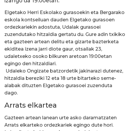
izango da 19:00etan.
Elgetako Herri Eskolako gurasoekin eta Bergarako
eskola kontseiluan dauden Elgetako gurasoen
ordezkariekin adostuta, Udalak gurasoei
zuzendutako hitzaldia gertatu du. Gure adin txikiko
eta gazteen artean delitu eta gizarte bazterketa
ekiditea izena jarri diote gaur, otsailak 23,
udaletxeko osoko bilkuren aretoan 19:00etan
egingo den hitzaldiari.
Udaleko Ongizate batzordetik jakinarazi dutenez,
hitzaldia bereziki 12 eta 18 urte bitarteko seme-
alabak dituzten Elgetako gurasoei zuzenduta
dago.
Arrats elkartea
Gazteen artean lanean urte asko daramatzaten
Arrats elkarteko ordezkariek egingo dute hori.