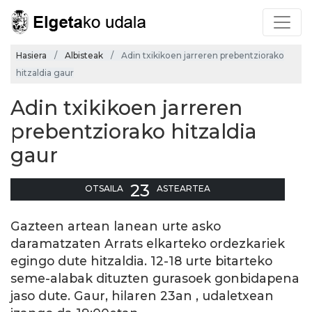
Hasiera
Albisteak
Adin txikikoen jarreren prebentziorako
hitzaldia gaur
Adin txikikoen jarreren
prebentziorako hitzaldia
gaur
23
OTSAILA
ASTEARTEA
Gazteen artean lanean urte asko
daramatzaten Arrats elkarteko ordezkariek
egingo dute hitzaldia. 12-18 urte bitarteko
seme-alabak dituzten gurasoek gonbidapena
jaso dute. Gaur, hilaren 23an , udaletxean