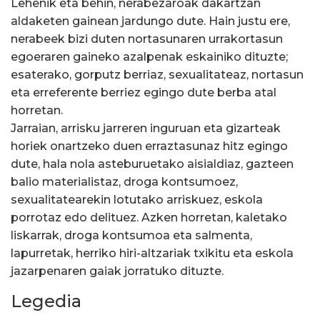
Lehenik eta behin, nerabezaroak dakartzan
aldaketen gainean jardungo dute. Hain justu ere,
nerabeek bizi duten nortasunaren urrakortasun
egoeraren gaineko azalpenak eskainiko dituzte;
esaterako, gorputz berriaz, sexualitateaz, nortasun
eta erreferente berriez egingo dute berba atal
horretan.
Jarraian, arrisku jarreren inguruan eta gizarteak
horiek onartzeko duen erraztasunaz hitz egingo
dute, hala nola asteburuetako aisialdiaz, gazteen
balio materialistaz, droga kontsumoez,
sexualitatearekin lotutako arriskuez, eskola
porrotaz edo delituez. Azken horretan, kaletako
liskarrak, droga kontsumoa eta salmenta,
lapurretak, herriko hiri-altzariak txikitu eta eskola
jazarpenaren gaiak jorratuko dituzte.
Legedia