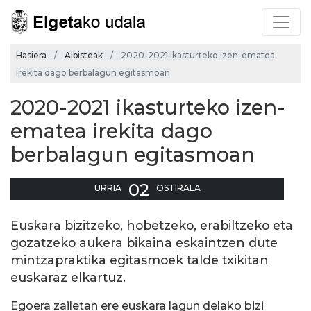
Hasiera
Albisteak
2020-2021 ikasturteko izen-ematea
irekita dago berbalagun egitasmoan
2020-2021 ikasturteko izen-
ematea irekita dago
berbalagun egitasmoan
02
URRIA
OSTIRALA
Euskara bizitzeko, hobetzeko, erabiltzeko eta
gozatzeko aukera bikaina eskaintzen dute
mintzapraktika egitasmoek talde txikitan
euskaraz elkartuz.
Egoera zailetan ere euskara lagun delako bizi