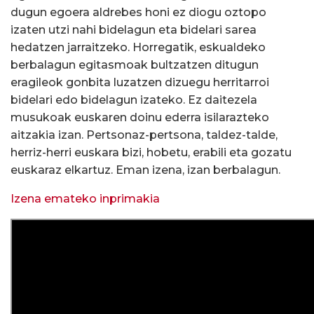
dugun egoera aldrebes honi ez diogu oztopo
izaten utzi nahi bidelagun eta bidelari sarea
hedatzen jarraitzeko. Horregatik, eskualdeko
berbalagun egitasmoak bultzatzen ditugun
eragileok gonbita luzatzen dizuegu herritarroi
bidelari edo bidelagun izateko. Ez daitezela
musukoak euskaren doinu ederra isilarazteko
aitzakia izan. Pertsonaz-pertsona, taldez-talde,
herriz-herri euskara bizi, hobetu, erabili eta gozatu
euskaraz elkartuz. Eman izena, izan berbalagun.
Izena emateko inprimakia