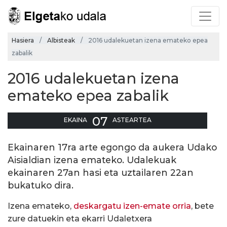
Hasiera
Albisteak
2016 udalekuetan izena emateko epea
zabalik
2016 udalekuetan izena
emateko epea zabalik
07
EKAINA
ASTEARTEA
Ekainaren 17ra arte egongo da aukera Udako
Aisialdian izena emateko. Udalekuak
ekainaren 27an hasi eta uztailaren 22an
bukatuko dira.
Izena emateko,
deskargatu izen-emate orria
, bete
zure datuekin eta ekarri Udaletxera