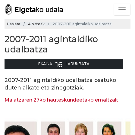
Hasiera
Albisteak
2007-2011 agintaldiko udalbatza
2007-2011 agintaldiko
udalbatza
16
EKAINA
LARUNBATA
2007-2011 agintaldiko udalbatza osatuko
duten alkate eta zinegotziak.
Maiatzaren 27ko hauteskundeetako emaitzak