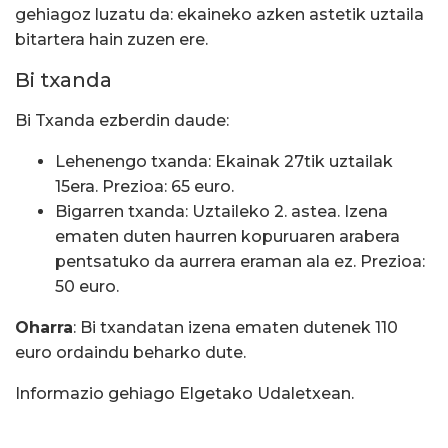
gehiagoz luzatu da: ekaineko azken astetik uztaila
bitartera hain zuzen ere.
Bi txanda
Bi Txanda ezberdin daude:
Lehenengo txanda: Ekainak 27tik uztailak
15era. Prezioa: 65 euro.
Bigarren txanda: Uztaileko 2. astea. Izena
ematen duten haurren kopuruaren arabera
pentsatuko da aurrera eraman ala ez. Prezioa:
50 euro.
Oharra
: Bi txandatan izena ematen dutenek 110
euro ordaindu beharko dute.
Informazio gehiago Elgetako Udaletxean.