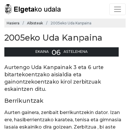
Hasiera
Albisteak
2005eko Uda Kanpaina
2005eko Uda Kanpaina
06
EKAINA
ASTELEHENA
Aurtengo Uda Kanpainak 3 eta 6 urte
bitartekoentzako aisialdia eta
gainontzekoentzako kirol zerbitzuak
eskaintzen ditu.
Berrikuntzak
Aurten gainera, zenbait berrikuntzekin dator. Izan
ere, hasiberrientzako karatea, tenisa eta gimnasia
lasaia eskainiko dira goizean. Zerbitzua , bi aste