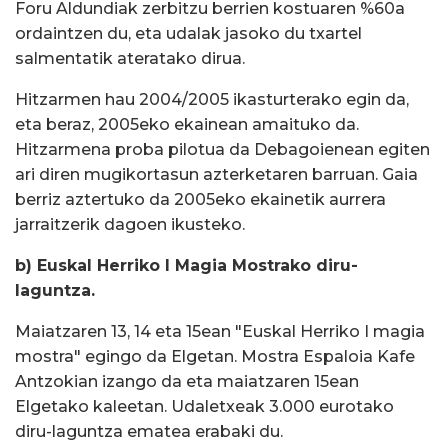
Foru Aldundiak zerbitzu berrien kostuaren %60a
ordaintzen du, eta udalak jasoko du txartel
salmentatik ateratako dirua.
Hitzarmen hau 2004/2005 ikasturterako egin da,
eta beraz, 2005eko ekainean amaituko da.
Hitzarmena proba pilotua da Debagoienean egiten
ari diren mugikortasun azterketaren barruan. Gaia
berriz aztertuko da 2005eko ekainetik aurrera
jarraitzerik dagoen ikusteko.
b) Euskal Herriko I Magia Mostrako diru-
laguntza.
Maiatzaren 13, 14 eta 15ean "Euskal Herriko I magia
mostra" egingo da Elgetan. Mostra Espaloia Kafe
Antzokian izango da eta maiatzaren 15ean
Elgetako kaleetan. Udaletxeak 3.000 eurotako
diru-laguntza ematea erabaki du.