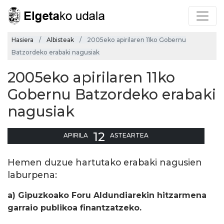
Hasiera
Albisteak
2005eko apirilaren 11ko Gobernu
Batzordeko erabaki nagusiak
2005eko apirilaren 11ko
Gobernu Batzordeko erabaki
nagusiak
12
APIRILA
ASTEARTEA
Hemen duzue hartutako erabaki nagusien
laburpena:
a) Gipuzkoako Foru Aldundiarekin hitzarmena
garraio publikoa finantzatzeko.