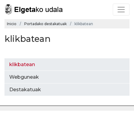
Inicio
Portadako destakatuak
klikbatean
klikbatean
klikbatean
Webguneak
Destakatuak