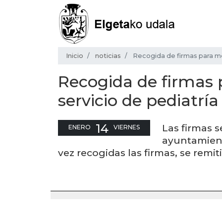
Inicio
noticias
Recogida de firmas para mej
Recogida de firmas 
servicio de pediatría
14
Las firmas s
ENERO
VIERNES
ayuntamient
vez recogidas las firmas, se remi