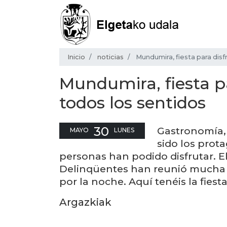
Inicio
noticias
Mundumira, fiesta para disf
Mundumira, fiesta p
todos los sentidos
30
Gastronomía, 
MAYO
LUNES
sido los prota
personas han podido disfrutar. E
Delinqüentes han reunió mucha g
por la noche. Aquí tenéis la fies
Argazkiak